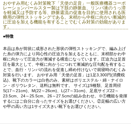
おやすみ用むくみ対策靴下「天使の足音」一般医療機器コーポ
レーションパールスター製は下肢の静脈血、リンパ液のうっ滞
を軽減又は予防する等、静脈還流の促進を目的に使用される医
療用の弾性ストッキングである。末梢から中枢に向かい漸減的
に圧迫を加える機能を有することでむくみ対策の効能がありま
す。
●特徴
本品は糸が筒状に成形された形状の弾性ストッキングで、編み上げ
た糸の弾力により同心性の圧迫力を加えるとともに、末梢部かわ中
枢に向かって圧迫力が漸減する構造になっています。圧迫力は足首
圧を最大として、中枢に向かうにつれて漸減的な圧勾配を有するこ
とで、血行・リンパの流れを促進し締め付けないで就寝時のむくみ
対策を行います。 おやすみ用「天使の足首」は1足3,300円(消費税
込)、靴下のカラーは白色のみ、素材はポリエステル・綿・ナイロ
ン・ポリウレタン、送料は無料です。 サイズは9種類、足首周径
S(17～21cm)、M(22～26cm)、L(27～31cm)、足底サイズ22～
23.5cm、24～25.5cm、26～27.5cmの組み合わせ。※①機能を発揮
するにはご自分に合ったサイズをお選びください。②足幅の広い方
や甲の高い方は1サイズ大きい靴下をお選びください。