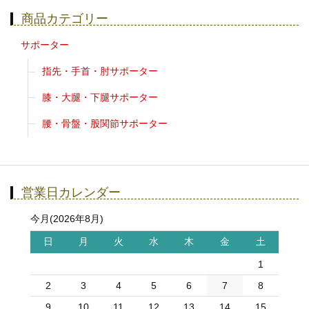
商品カテゴリー
サポーター
指先・手首・肘サポーター
膝・大腿・下腿サポーター
腰・骨盤・股関節サポーター
営業日カレンダー
今月(2026年8月)
日
月
火
水
木
金
土
1
2
3
4
5
6
7
8
9
10
11
12
13
14
15